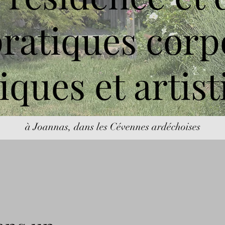
pratiques corp
iques et artis
à Joannas, dans les Cévennes ardéchoises