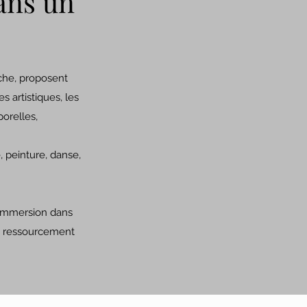
ans un
che, proposent
 artistiques, les
porelles,
e, peinture, danse,
l’immersion dans
le ressourcement